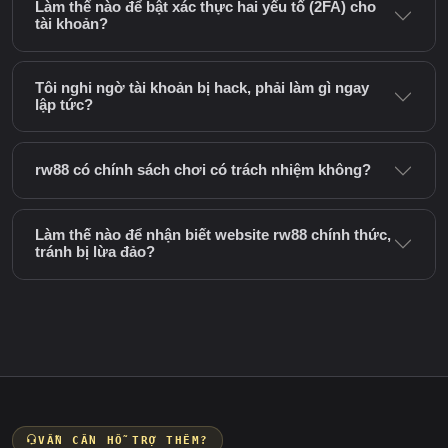
Làm thế nào để bật xác thực hai yếu tố (2FA) cho
tài khoản?
Tôi nghi ngờ tài khoản bị hack, phải làm gì ngay
lập tức?
rw88 có chính sách chơi có trách nhiệm không?
Làm thế nào để nhận biết website rw88 chính thức,
tránh bị lừa đảo?
VẪN CẦN HỖ TRỢ THÊM?