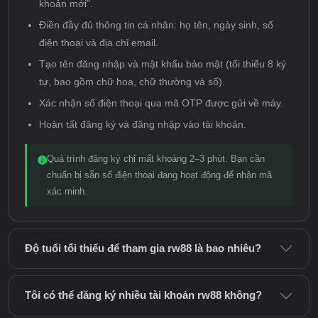
khoản mới".
Điền đầy đủ thông tin cá nhân: họ tên, ngày sinh, số
điện thoại và địa chỉ email.
Tạo tên đăng nhập và mật khẩu bảo mật (tối thiểu 8 ký
tự, bao gồm chữ hoa, chữ thường và số).
Xác nhận số điện thoại qua mã OTP được gửi về máy.
Hoàn tất đăng ký và đăng nhập vào tài khoản.
Quá trình đăng ký chỉ mất khoảng 2–3 phút. Bạn cần
chuẩn bị sẵn số điện thoại đang hoạt động để nhận mã
xác minh.
Độ tuổi tối thiểu để tham gia rw88 là bao nhiêu?
Tôi có thể đăng ký nhiều tài khoản rw88 không?