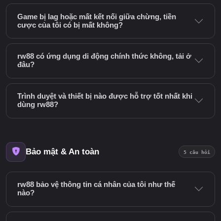
Game bị lag hoặc mất kết nối giữa chừng, tiền
cược của tôi có bị mất không?
rw88 có ứng dụng di động chính thức không, tải ở
đâu?
Trình duyệt và thiết bị nào được hỗ trợ tốt nhất khi
dùng rw88?
Bảo mật & An toàn
5 câu hỏi
rw88 bảo vệ thông tin cá nhân của tôi như thế
nào?