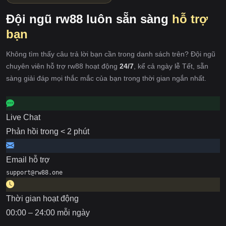
Đội ngũ rw88 luôn sẵn sàng
hỗ trợ
bạn
Không tìm thấy câu trả lời bạn cần trong danh sách trên? Đội ngũ
chuyên viên hỗ trợ rw88 hoạt động
24/7
, kể cả ngày lễ Tết, sẵn
sàng giải đáp mọi thắc mắc của bạn trong thời gian ngắn nhất.
Live Chat
Phản hồi trong < 2 phút
Email hỗ trợ
support@rw88.one
Thời gian hoạt động
00:00 – 24:00 mỗi ngày