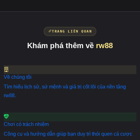
TRANG LIÊN QUAN
Khám phá thêm về
rw88
Về chúng tôi
Tìm hiểu lịch sử, sứ mệnh và giá trị cốt lõi của nền tảng
rw88.
Chơi có trách nhiệm
Công cụ và hướng dẫn giúp bạn duy trì thói quen cá cược