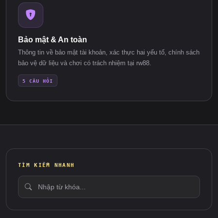
Bảo mật & An toàn
Thông tin về bảo mật tài khoản, xác thực hai yếu tố, chính sách
bảo vệ dữ liệu và chơi có trách nhiệm tại rw88.
5 CÂU HỎI
TÌM KIẾM NHANH