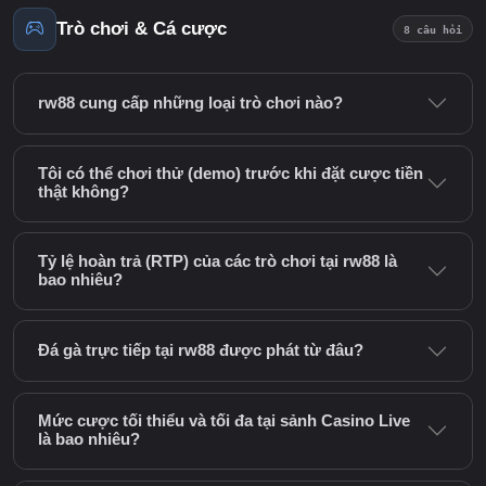
Trò chơi & Cá cược
8 câu hỏi
rw88 cung cấp những loại trò chơi nào?
Tôi có thể chơi thử (demo) trước khi đặt cược tiền
thật không?
Tỷ lệ hoàn trả (RTP) của các trò chơi tại rw88 là
bao nhiêu?
Đá gà trực tiếp tại rw88 được phát từ đâu?
Mức cược tối thiểu và tối đa tại sảnh Casino Live
là bao nhiêu?