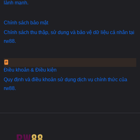
lành mạnh.
Chính sách bảo mật
Chính sách thu thập, sử dụng và bảo vệ dữ liệu cá nhân tại
rw88.
Điều khoản & Điều kiện
Quy định và điều khoản sử dụng dịch vụ chính thức của
rw88.