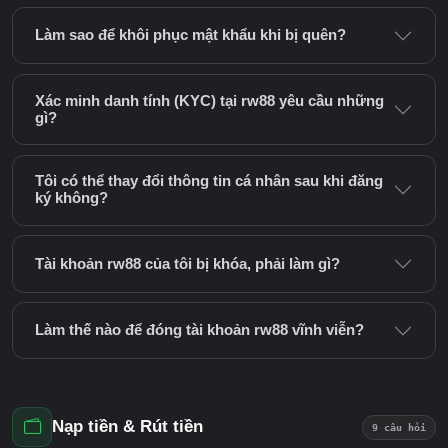
Làm sao để khôi phục mật khẩu khi bị quên?
Xác minh danh tính (KYC) tại rw88 yêu cầu những
gì?
Tôi có thể thay đổi thông tin cá nhân sau khi đăng
ký không?
Tài khoản rw88 của tôi bị khóa, phải làm gì?
Làm thế nào để đóng tài khoản rw88 vĩnh viễn?
Nạp tiền & Rút tiền
9 câu hỏi